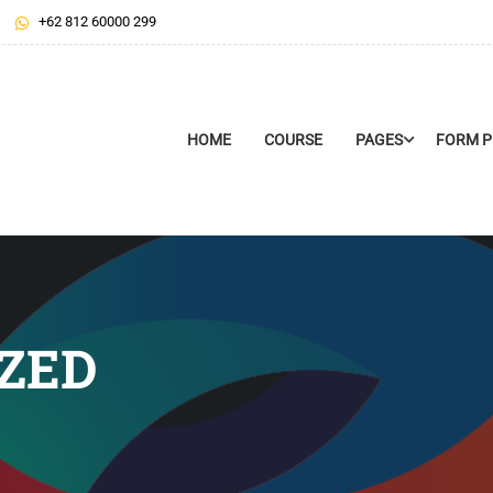
+62 812 60000 299
HOME
COURSE
PAGES
FORM 
ZED