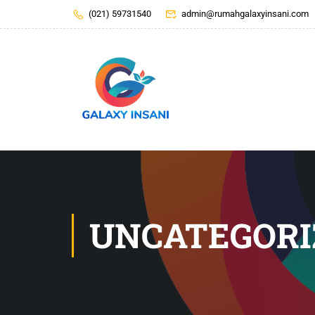
(021) 59731540
admin@rumahgalaxyinsani.com
UNCATEGORI