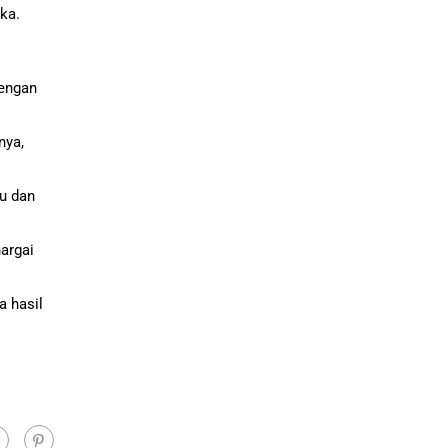
ka.
dengan
nya,
u dan
argai
a hasil